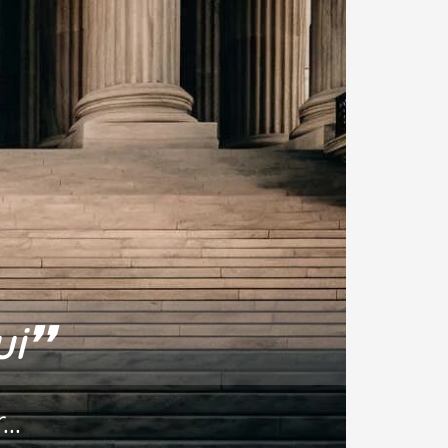
i❜❜
..