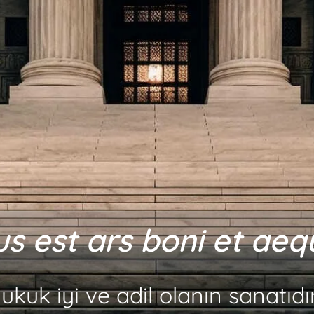
Ius est ars boni et aequ
ukuk iyi ve adil olanın sanatıdır.