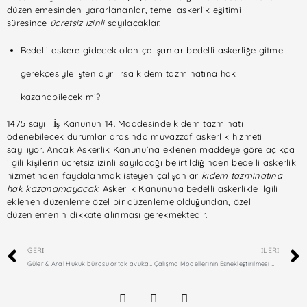
düzenlemesinden yararlananlar, temel askerlik eğitimi
süresince
ücretsiz izinli
sayılacaklar.
Bedelli askere gidecek olan çalışanlar bedelli askerliğe gitme
gerekçesiyle işten ayrılırsa kıdem tazminatına hak
kazanabilecek mi?
1475 sayılı İş Kanunun 14. Maddesinde kıdem tazminatı
ödenebilecek durumlar arasında muvazzaf askerlik hizmeti
sayılıyor. Ancak Askerlik Kanunu’na eklenen maddeye göre açıkça
ilgili kişilerin ücretsiz izinli sayılacağı belirtildiğinden bedelli askerlik
hizmetinden faydalanmak isteyen çalışanlar
kıdem tazminatına
hak kazanamayacak.
Askerlik Kanununa bedelli askerlikle ilgili
eklenen düzenleme özel bir düzenleme olduğundan, özel
düzenlemenin dikkate alınması gerekmektedir.
GERI
İLERI
Güler & Aral Hukuk bürosu ortak avukatlarından Avukat Didem Aral’ın Esnek çalışma modellerinin riskleri ve tartışmalı hususlarına yer verdiği çalışması Hürriyet İK’da
Çalışma Modellerinin Esnekleştirilmesi Mümkün Mü?